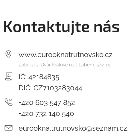
Kontaktujte nás
www.eurooknatrutnovsko.cz
Zábřezí 7, Dvůr Králové nad Labem, 544 01
IČ: 42184835
DIČ: CZ7103283044
+420 603 547 852
+420 732 140 540
eurookna.trutnovsko@seznam.cz